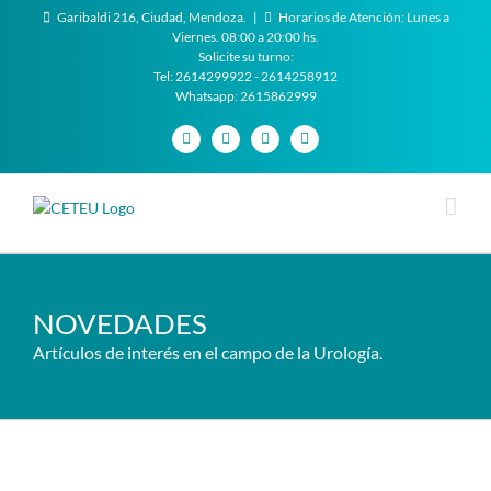
Saltar
Garibaldi 216, Ciudad, Mendoza. |
Horarios de Atención: Lunes a
al
Viernes. 08:00 a 20:00 hs.
contenido
Solicite su turno:
Tel: 2614299922 - 2614258912
Whatsapp: 2615862999
Facebook
Instagram
Twitter
YouTube
NOVEDADES
Artículos de interés en el campo de la Urología.