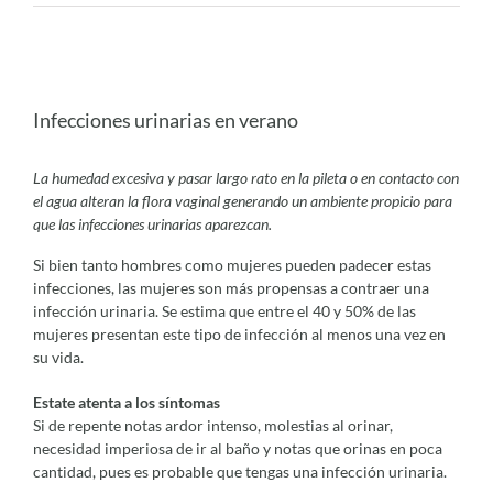
Ver
imagen
Infecciones urinarias en verano
más
grande
La humedad excesiva y pasar largo rato en la pileta o en contacto con
el agua alteran la flora vaginal generando un ambiente propicio para
que las infecciones urinarias aparezcan.
S
i bien tanto hombres como mujeres pueden padecer estas
infecciones, las mujeres son más propensas a contraer una
infección urinaria.
Se estima que entre el 40 y 50% de las
mujeres presentan este tipo de infección al menos una vez en
su vida.
Estate atenta a los síntomas
Si de repente notas ardor intenso, molestias al orinar,
necesidad imperiosa de ir al baño y notas que orinas en poca
cantidad, pues es probable que tengas una infección urinaria.