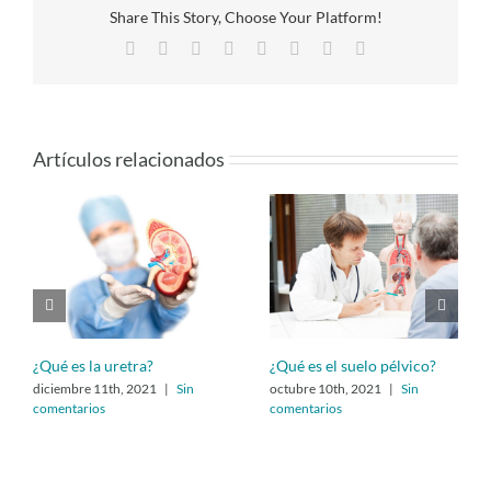
Share This Story, Choose Your Platform!
Facebook
Twitter
Reddit
LinkedIn
Tumblr
Pinterest
Vk
Correo
electrónico
Artículos relacionados
¿Qué es la uretra?
¿Qué es el suelo pélvico?
diciembre 11th, 2021
|
Sin
octubre 10th, 2021
|
Sin
comentarios
comentarios